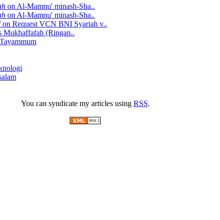
ah
on Al-Mamnu' minash-Sha..
ah
on Al-Mamnu' minash-Sha..
l
on Request VCN BNI Syariah v..
s Mukhaffafah (Ringan..
 Tayammum
knologi
salam
You can syndicate my articles using
RSS
.