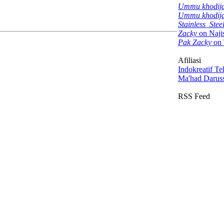
Ummu khodij
Ummu khodij
Stainless_Stee
Zacky
on Naji
Pak Zacky
on
Afiliasi
Indokreatif Te
Ma'had Darus
RSS Feed