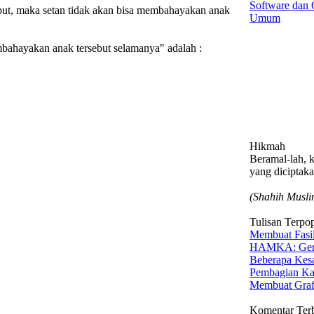
Software dan
but, maka setan tidak akan bisa membahayakan anak
Umum
mbahayakan anak tersebut selamanya" adalah :
Hikmah
Beramal-lah, 
yang diciptaka
(Shahih Musli
Tulisan Terpo
Membuat Fasil
HAMKA: Gerak
Beberapa Kesa
Pembagian Ka
Membuat Graf
Komentar Ter