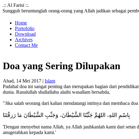
.:: Al Farisi ::.
Sungguh beruntunglah orang-orang yang Allah jadikan sebagai pemb
Home
Portofolio
Download
Archives
Contact Me
Doa yang Sering Dilupakan
Ahad, 14 Mei 2017 |
Islam
Padahal doa ini sangat penting dan merupakan bagian dari pendidikan
dunia. Rasulullah shallallahu alaihi wasallam bersabda,
"Jika salah seorang dari kalian mendatangi istrinya dan membaca doa 
بِاسْمِ اللهِ، اللهُمَّ جَنِّبْنَا الشَّيْطَانَ، وَجَنِّبِ الشَّيْطَانَ مَا رَزقْتَنَا
'Dengan menyebut nama Allah, ya Allah jauhkanlah kami dari setan d
anugerahkan kepada kami.'