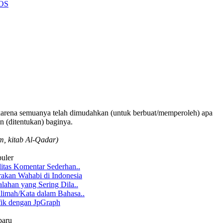
 OS
karena semuanya telah dimudahkan (untuk berbuat/memperoleh) apa
n (ditentukan) baginya.
m, kitab Al-Qadar)
puler
itas Komentar Sederhan..
an Wahabi di Indonesia
lahan yang Sering Dila..
limah/Kata dalam Bahasa..
ik dengan JpGraph
baru