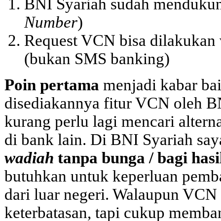
BNI Syariah sudah menduku
Number
)
Request VCN bisa dilakukan v
(bukan SMS banking)
Poin pertama
menjadi kabar ba
disediakannya fitur VCN oleh BN
kurang perlu lagi mencari alter
di bank lain. Di BNI Syariah s
wadiah
tanpa bunga / bagi hasi
butuhkan untuk keperluan pemba
dari luar negeri. Walaupun VCN
keterbatasan, tapi cukup memba