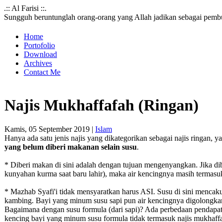
.:: Al Farisi ::.
Sungguh beruntunglah orang-orang yang Allah jadikan sebagai pemb
Home
Portofolio
Download
Archives
Contact Me
Najis Mukhaffafah (Ringan)
Kamis, 05 September 2019 |
Islam
Hanya ada satu jenis najis yang dikategorikan sebagai najis ringan, y
yang belum diberi makanan selain susu
.
* Diberi makan di sini adalah dengan tujuan mengenyangkan. Jika dibe
kunyahan kurma saat baru lahir), maka air kencingnya masih termasuk
* Mazhab Syafi'i tidak mensyaratkan harus ASI. Susu di sini menca
kambing. Bayi yang minum susu sapi pun air kencingnya digolongkan
Bagaimana dengan susu formula (dari sapi)? Ada perbedaan pendapat
kencing bayi yang minum susu formula tidak termasuk najis mukhaffa