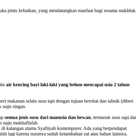
uka pintu kebaikan, yang mendatangkan manfaat bagi sesama makhluk
aitu
air kencing bayi laki-laki yang belum mencapai usia 2 tahun
ri makanan selain susu tapi dengan tujuan berobat dan tahnik (diberi
 najis ringan.
kup
semua jenis susu dari manusia dan hewan
, termasuk susu sapi da
 najis mukhaffafah.
 di kalangan ulama Syafiiyah kontemporer. Ada yang berpendapat
fah lagi karena susunya sudah ketambahan zat atau bahan lainnya.