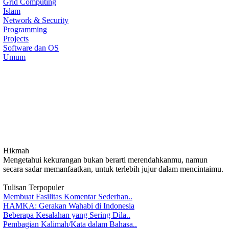
Grid Computing
Islam
Network & Security
Programming
Projects
Software dan OS
Umum
Hikmah
Mengetahui kekurangan bukan berarti merendahkanmu, namun
secara sadar memanfaatkan, untuk terlebih jujur dalam mencintaimu.
Tulisan Terpopuler
Membuat Fasilitas Komentar Sederhan..
HAMKA: Gerakan Wahabi di Indonesia
Beberapa Kesalahan yang Sering Dila..
Pembagian Kalimah/Kata dalam Bahasa..