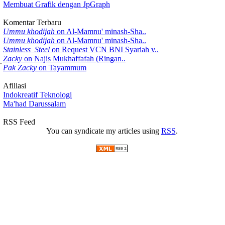
Membuat Grafik dengan JpGraph
Komentar Terbaru
Ummu khodijah
on Al-Mamnu' minash-Sha..
Ummu khodijah
on Al-Mamnu' minash-Sha..
Stainless_Steel
on Request VCN BNI Syariah v..
Zacky
on Najis Mukhaffafah (Ringan..
Pak Zacky
on Tayammum
Afiliasi
Indokreatif Teknologi
Ma'had Darussalam
RSS Feed
You can syndicate my articles using
RSS
.